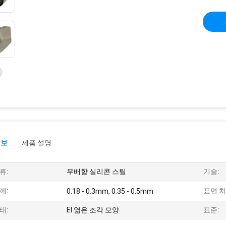
정보
제품 설명
류:
무배향 실리콘 스틸
기술:
께:
표면 처
0.18 - 0.3mm, 0.35 - 0.5mm
태:
EI 엷은 조각 모양
표준: