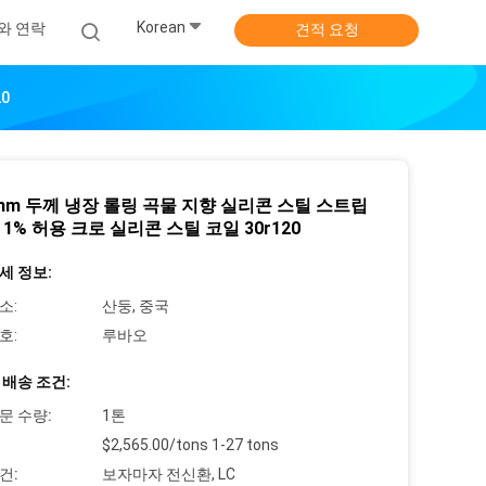
Korean
와 연락
견적 요청
0
-3mm 두께 냉장 롤링 곡물 지향 실리콘 스틸 스트립
 1% 허용 크로 실리콘 스틸 코일 30r120
세 정보:
소:
산둥, 중국
호:
루바오
 배송 조건:
문 수량:
1톤
$2,565.00/tons 1-27 tons
건:
보자마자 전신환, LC