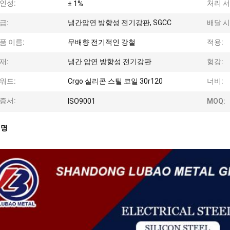
인성:
처리 서
± 1%
급:
냉간압연 방향성 전기강판, SGCC
배달 시
품 이름:
무배향 전기적인 강철
적용:
재:
냉간 압연 방향성 전기강판
형강:
워드:
Crgo 실리콘 스틸 코일 30r120
너비:
증서:
ISO9001
MOQ:
설명