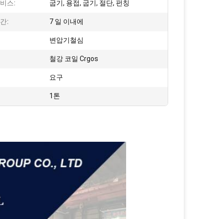
비스:
굽기, 용접, 굽기, 절단, 펀칭
간:
7 일 이내에
변압기철심
철강 코일 Crgos
요구
1톤