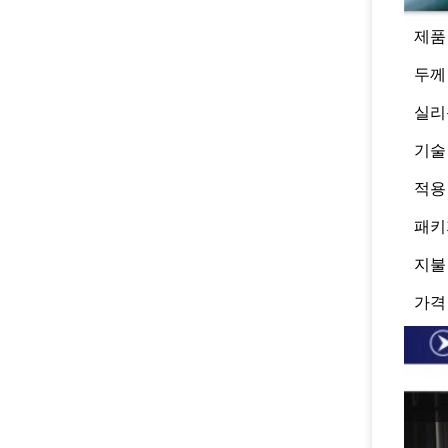
제품
두께
실리
기술
적용
패키
지불
가격