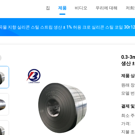
집
제품
비디오
우리에 대해
저희
 곡물 지향 실리콘 스틸 스트립 생산 ± 1% 허용 크로 실리콘 스틸 코일 30r12
0.3
생산 ±
제품 상
원래 장
모델 번
결제 및
최소 주
가격:
지불 조