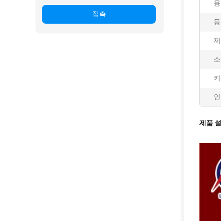
용
접촉
등
제
소
키
인
제품 