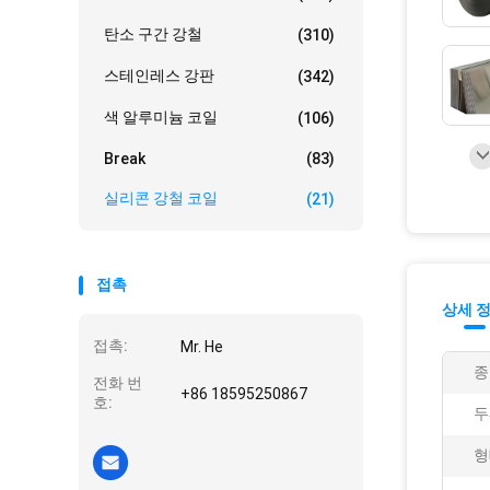
탄소 구간 강철
(310)
스테인레스 강판
(342)
색 알루미늄 코일
(106)
Break
(83)
실리콘 강철 코일
(21)
접촉
상세 
접촉:
Mr. He
종
전화 번
+86 18595250867
호:
두
형