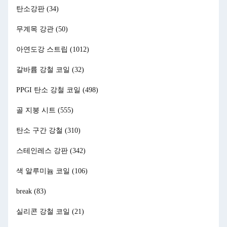
탄소강판
(34)
무계목 강관
(50)
아연도강 스트립
(1012)
갈바륨 강철 코일
(32)
PPGI 탄소 강철 코일
(498)
골 지붕 시트
(555)
탄소 구간 강철
(310)
스테인레스 강판
(342)
색 알루미늄 코일
(106)
break
(83)
실리콘 강철 코일
(21)