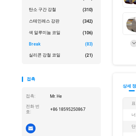
탄소 구간 강철
(310)
스테인레스 강판
(342)
색 알루미늄 코일
(106)
Break
(83)
실리콘 강철 코일
(21)
접촉
상세 
접촉:
Mr. He
표
전화 번
+86 18595250867
호:
너
단