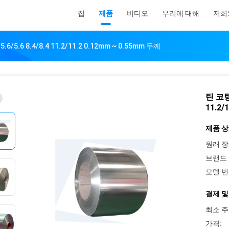
집
제품
비디오
우리에 대해
저희
5.6 8.4/8.4 11.2/11.2 0.12mm ~ 0.55mm 두께
틴 코팅
11.2/
제품 상
원래 장
브랜드 
모델 번
결제 및
최소 주
가격: