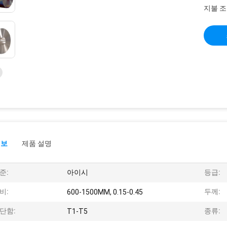
지불 조
정보
제품 설명
준:
아이시
등급:
비:
두께:
600-1500MM, 0.15-0.45
단함:
종류:
T1-T5