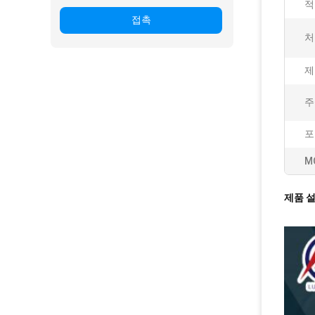
적
접촉
처
제
주
포
M
제품 