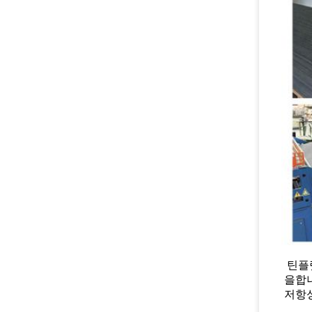
틴플
을합니
저항성