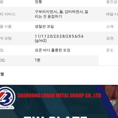
용:
깡통
용인성
구부러지면서,, 풀, 강타하면서, 잘
리 서비스:
배달 시
리는 것 용접하기
품 이름:
생철판 코일
소재:
1.1/1.1 2.0/2.0 2.8/2.8 5.6/5.6
석 코팅:
표면:
(g/m2)
장:
표준 바다 훌륭한 포장
온도:
1톤
OQ:
설명