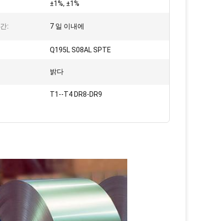
:
±1%, ±1%
간:
7 일 이내에
Q195L S08AL SPTE
밝다
T1--T4 DR8-DR9