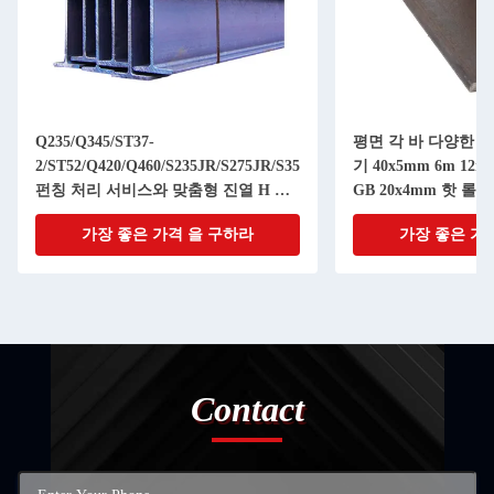
Q235/Q345/ST37-
평면 각 바 다양한 각
2/ST52/Q420/Q460/S235JR/S275JR/S355JR
기 40x5mm 6m 12m 
펀칭 처리 서비스와 맞춤형 진열 H 빔
GB 20x4mm 핫 롤
스틸
가장 좋은 가격 을 구하라
가장 좋은 가
Contact