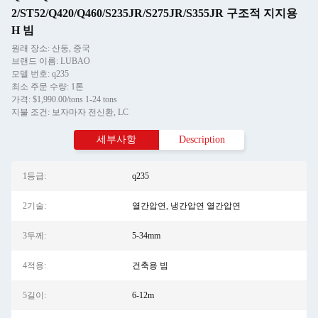
2/ST52/Q420/Q460/S235JR/S275JR/S355JR 구조적 지지용
H 빔
원래 장소: 산둥, 중국
브랜드 이름: LUBAO
모델 번호: q235
최소 주문 수량: 1톤
가격: $1,990.00/tons 1-24 tons
지불 조건: 보자마자 전신환, LC
세부사항
Description
1등급:
q235
2기술:
열간압연, 냉간압연 열간압연
3두께:
5-34mm
4적용:
건축용 빔
5길이:
6-12m