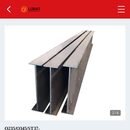
2
/
6
Q235/Q345/ST37-