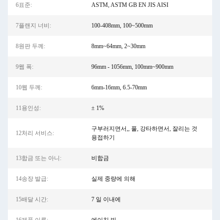
6표준:
ASTM, ASTM GB EN JIS AISI
7플랜지 너비:
100-408mm, 100~500mm
8원판 두께:
8mm~64mm, 2~30mm
9웹 폭:
96mm - 1056mm, 100mm~900mm
10웹 두께:
6mm-16mm, 6.5-70mm
11용인성:
± 1%
구부러지면서,, 풀, 강타하면서, 잘리는 것
12처리 서비스:
용접하기
13합금 또는 아니:
비합금
14송장 발급:
실제 중량에 의해
15배달 시간:
7 일 이내에