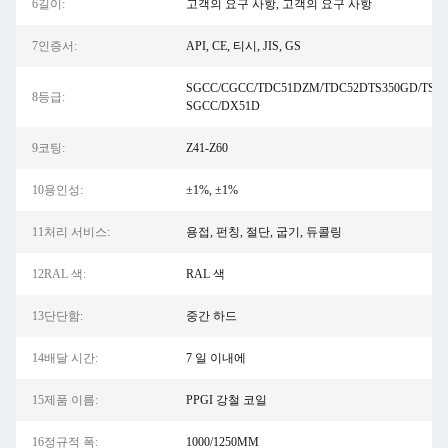
6길이:
고객의 요구 사항, 고객의 요구 사항
7인증서:
API, CE, 티시, JIS, GS
SGCC/CGCC/TDC51DZM/TDC52DTS350GD/TS550
8등급:
SGCC/DX51D
9코팅:
Z41-Z60
10용인성:
±1%, ±1%
11처리 서비스:
용접, 펀칭, 절단, 굽기, 듀콜링
12RAL 색:
RAL 색
13단단함:
중간 하드
14배달 시간:
7 일 이내에
15제품 이름:
PPGI 강철 코일
16정규적 폭:
1000/1250MM